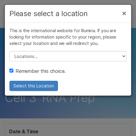
Products
×
Please select a location
×
See more relevant content. Choose your
EVENTS
Solutions
primary area of interest:
This is the international website for Illumina. If you are
Skip to content
Learn
looking for information specific to your region, please
Potenziare le scoperte
Cancer Research
Clinical Oncology
select your location and we will redirect you.
Microbiology
Reproductive Health
Company
single cell:
Agrigenomics
Genetic & Rare
Please select a location
Complex Disease
Diseases
presentazione del
Support
Remember this choice.
nuovo Illumina Single
Recommended Links
Select this Location
Cell 3’ RNA Prep
Date & Time