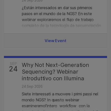
24 Sep 2026
¿Están interesados en dar sus primeros
pasos en el mundo de la NGS? En este
webinar exploraremos el flujo de trabajo
completo de la tecnología de secuenciación
de Illumina, desde la preparación de
bibliotecas hasta el análisis de datos.
View Event
Además, revisaremos el portafolio actual y
las últimas novedades en el campo de la
secuenciación.
SEP
Why Not Next-Generation
24
Sequencing? Webinar
introduttivo con Illumina
24 Sep 2026
Siete interessati a muovere i primi passi nel
mondo NGS? In questo webinar
esamineremol’intero workflow con la